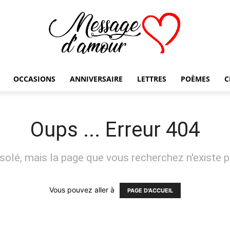
OCCASIONS
ANNIVERSAIRE
LETTRES
POÈMES
C
Message
Oups ... Erreur 404
solé, mais la page que vous recherchez n'existe p
d'amour
Vous pouvez aller à
PAGE D'ACCUEIL