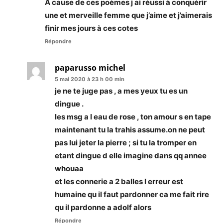
À cause de ces poèmes j ai réussi à conquérir
une et merveille femme que j’aime et j’aimerais
finir mes jours à ces cotes
Répondre
paparusso michel
5 mai 2020 à 23 h 00 min
je ne te juge pas , a mes yeux tu es un
dingue .
les msg a l eau de rose , ton amour s en tape
maintenant tu la trahis assume.on ne peut
pas lui jeter la pierre ; si tu la tromper en
etant dingue d elle imagine dans qq annee
whouaa
et les connerie a 2 balles l erreur est
humaine qu il faut pardonner ca me fait rire
qu il pardonne a adolf alors
Répondre