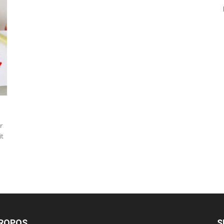
r
it
PROPOS
S