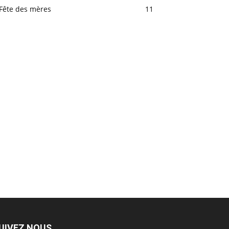
Fête des mères
11
UIVEZ NOUS