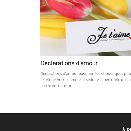
Declarations d’amour
Déclarations d'amour passionnées et poétiques pou
exprimer votre flamme et séduire la personne qui fa
battre votre cœur.
À 