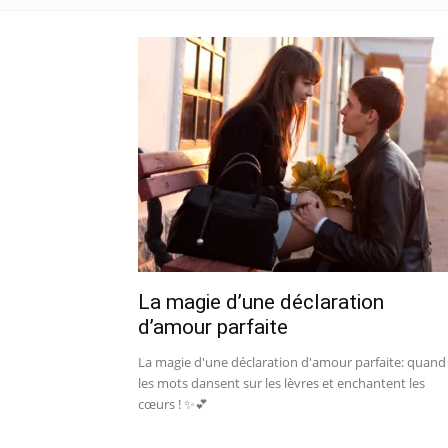
La magie d’une déclaration
d’amour parfaite
La magie d'une déclaration d'amour parfaite: quand
les mots dansent sur les lèvres et enchantent les
cœurs ! ✨💕