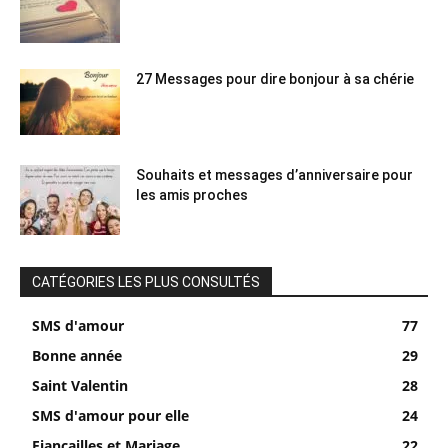
27 Messages pour dire bonjour à sa chérie
Souhaits et messages d’anniversaire pour
les amis proches
CATÉGORIES LES PLUS CONSULTÉS
SMS d'amour
77
Bonne année
29
Saint Valentin
28
SMS d'amour pour elle
24
Fiançailles et Mariage
22