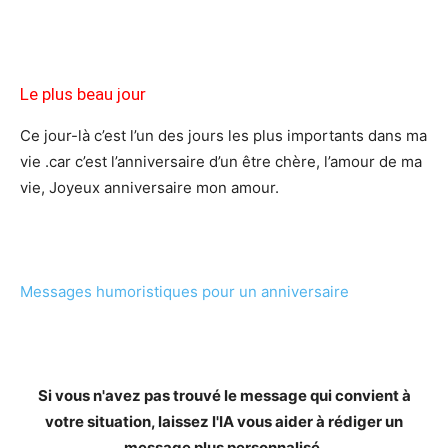
Le plus beau jour
Ce jour-là c’est l’un des jours les plus importants dans ma
vie .car c’est l’anniversaire d’un être chère, l’amour de ma
vie, Joyeux anniversaire mon amour.
Messages humoristiques pour un anniversaire
Si vous n'avez pas trouvé le message qui convient à
votre situation, laissez l'IA vous aider à rédiger un
message plus personnalisé.