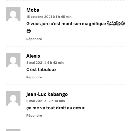
Moba
15 octobre 2021 à 1 h 45 min
G vous jure c’est mont son magnifique 🥰🥰🥰😍
😍
Répondre
Alexis
8 mai 2021 à 4 h 42 min
C’est fabuleux
Répondre
Jean-Luc kabango
6 mai 2021 à 12 h 10 min
ça me va tout droit au cœur
Répondre