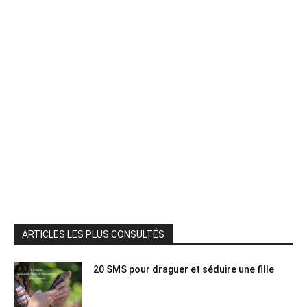
ARTICLES LES PLUS CONSULTÉS
20 SMS pour draguer et séduire une fille