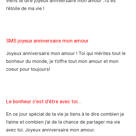
viens te dire joyeux anniversaire mon amour .Tu es
l’étoile de ma vie !
SMS joyeux anniversaire mon amour
Joyeux anniversaire mon amour ! Toi qui mérites tout le
bonheur du monde, je t’offre tout mon amour et mon
coeur pour toujours!
Le bonheur c’est d’être avec toi…
En ce jour spécial de ta vie je tiens à te dire combien je
t’aime et combien j’ai de la chance de partager ma vie
avec toi. Joyeux anniversaire mon amour.