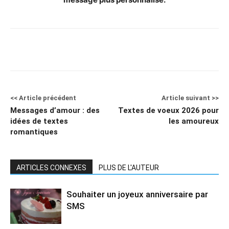
<< Article précédent
Article suivant >>
Messages d’amour : des
Textes de voeux 2026 pour
idées de textes
les amoureux
romantiques
ARTICLES CONNEXES
PLUS DE L'AUTEUR
Souhaiter un joyeux anniversaire par
SMS