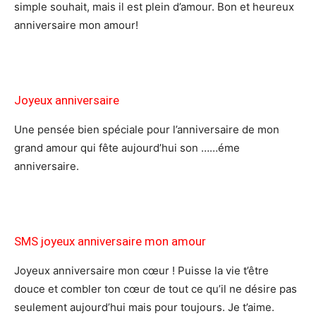
simple souhait, mais il est plein d’amour. Bon et heureux
anniversaire mon amour!
Joyeux anniversaire
Une pensée bien spéciale pour l’anniversaire de mon
grand amour qui fête aujourd’hui son ……éme
anniversaire.
SMS j
oyeux anniversaire mon amour
Joyeux anniversaire mon cœur ! Puisse la vie t’être
douce et combler ton cœur de tout ce qu’il ne désire pas
seulement aujourd’hui mais pour toujours. Je t’aime.