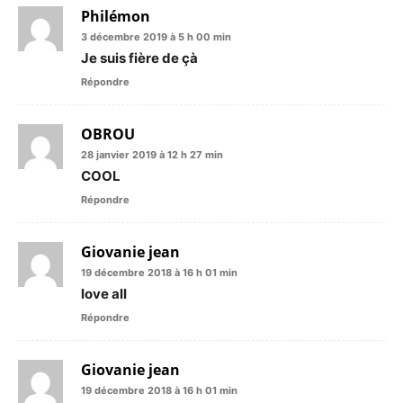
Philémon
3 décembre 2019 à 5 h 00 min
Je suis fière de çà
Répondre
OBROU
28 janvier 2019 à 12 h 27 min
COOL
Répondre
Giovanie jean
19 décembre 2018 à 16 h 01 min
love all
Répondre
Giovanie jean
19 décembre 2018 à 16 h 01 min