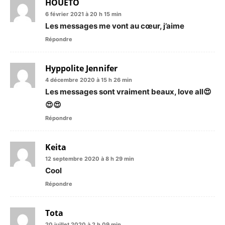
HOUETO
6 février 2021 à 20 h 15 min
Les messages me vont au cœur, j’aime
Répondre
Hyppolite Jennifer
4 décembre 2020 à 15 h 26 min
Les messages sont vraiment beaux, love all😍
😍😍
Répondre
Keita
12 septembre 2020 à 8 h 29 min
Cool
Répondre
Tota
20 juillet 2020 à 2 h 09 min