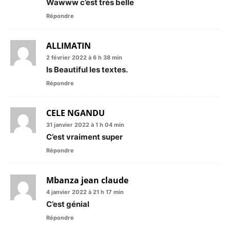
Wawww c’est très belle
Répondre
ALLIMATIN
2 février 2022 à 6 h 38 min
Is Beautiful les textes.
Répondre
CELE NGANDU
31 janvier 2022 à 1 h 04 min
C’est vraiment super
Répondre
Mbanza jean claude
4 janvier 2022 à 21 h 17 min
C’est génial
Répondre