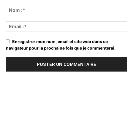
Enregistrer mon nom, email et site web dans ce
navigateur pour la prochaine fois que je commenterai.