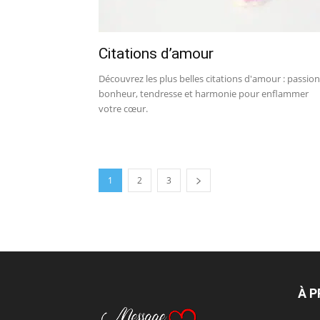
Citations d’amour
Découvrez les plus belles citations d'amour : passion
bonheur, tendresse et harmonie pour enflammer
votre cœur.
1
2
3
À 