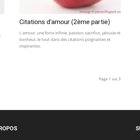
Citations d’amour (2ème partie)
L'amour, une force infinie, passion, sacrifice, jalousie et
,
bonheur, le tout dans des citations poignantes et
inspirantes.
Page 1 sur 3
PROPOS
S