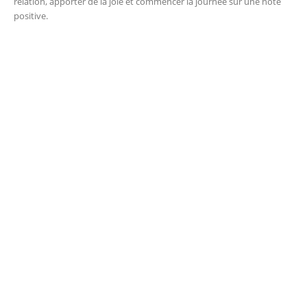
relation, apporter de la joie et commencer la journée sur une note
positive.