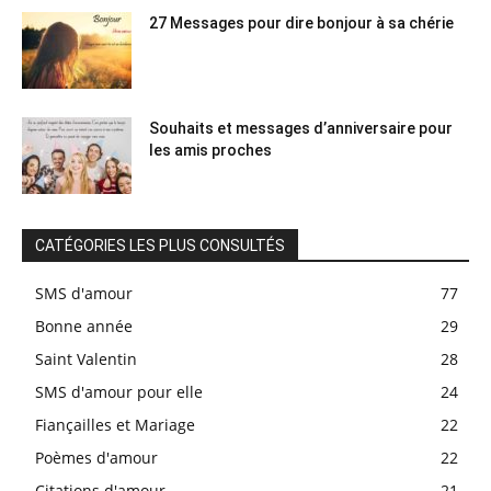
27 Messages pour dire bonjour à sa chérie
Souhaits et messages d’anniversaire pour
les amis proches
CATÉGORIES LES PLUS CONSULTÉS
SMS d'amour
77
Bonne année
29
Saint Valentin
28
SMS d'amour pour elle
24
Fiançailles et Mariage
22
Poèmes d'amour
22
Citations d'amour
21