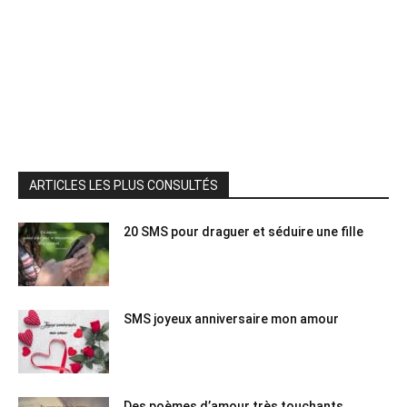
ARTICLES LES PLUS CONSULTÉS
20 SMS pour draguer et séduire une fille
SMS joyeux anniversaire mon amour
Des poèmes d’amour très touchants