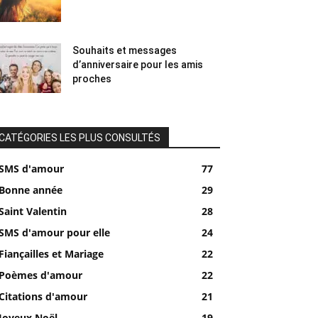
Souhaits et messages
d’anniversaire pour les amis
proches
CATÉGORIES LES PLUS CONSULTÉS
SMS d'amour
77
Bonne année
29
Saint Valentin
28
SMS d'amour pour elle
24
Fiançailles et Mariage
22
Poèmes d'amour
22
Citations d'amour
21
Joyeux Noël
19