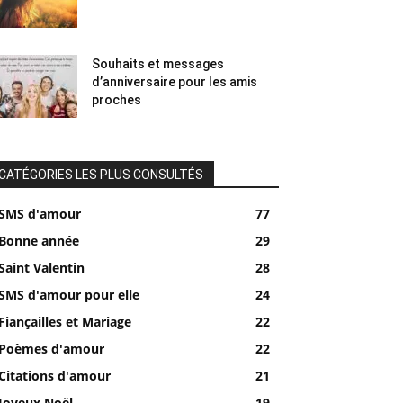
Souhaits et messages
d’anniversaire pour les amis
proches
CATÉGORIES LES PLUS CONSULTÉS
SMS d'amour
77
Bonne année
29
Saint Valentin
28
SMS d'amour pour elle
24
Fiançailles et Mariage
22
Poèmes d'amour
22
Citations d'amour
21
Joyeux Noël
19