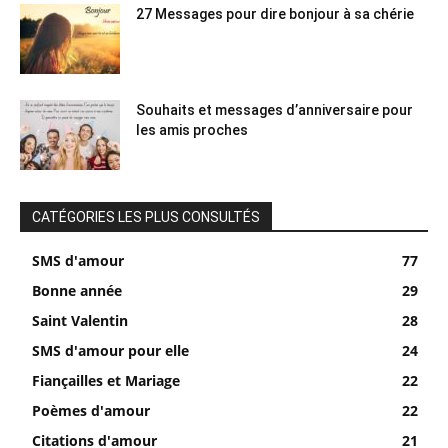
27 Messages pour dire bonjour à sa chérie
Souhaits et messages d’anniversaire pour
les amis proches
CATÉGORIES LES PLUS CONSULTÉS
SMS d'amour
77
Bonne année
29
Saint Valentin
28
SMS d'amour pour elle
24
Fiançailles et Mariage
22
Poèmes d'amour
22
Citations d'amour
21