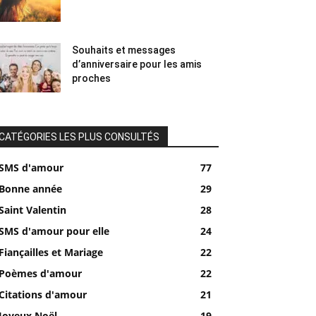
Souhaits et messages
d’anniversaire pour les amis
proches
CATÉGORIES LES PLUS CONSULTÉS
SMS d'amour
77
Bonne année
29
Saint Valentin
28
SMS d'amour pour elle
24
Fiançailles et Mariage
22
Poèmes d'amour
22
Citations d'amour
21
Joyeux Noël
19