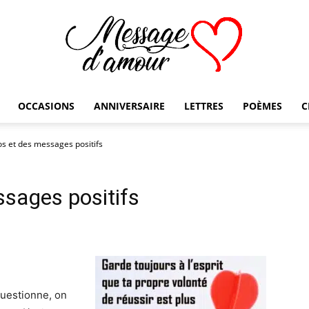
OCCASIONS
ANNIVERSAIRE
LETTRES
POÈMES
C
Message
tos et des messages positifs
ssages positifs
d'amour
questionne, on