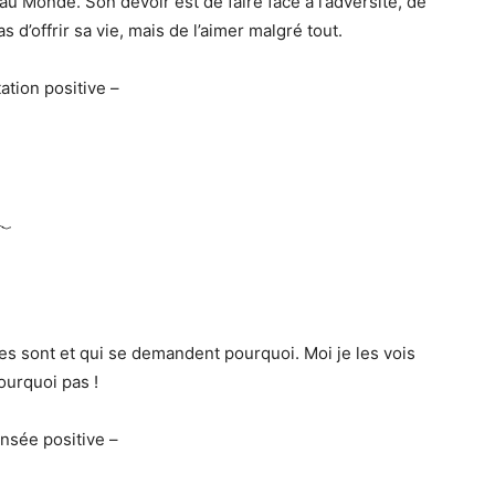
u Monde. Son devoir est de faire face à l’adversité, de
s d’offrir sa vie, mais de l’aimer malgré tout.
tation positive –
lles sont et qui se demandent pourquoi. Moi je les vois
pourquoi pas !
nsée positive –