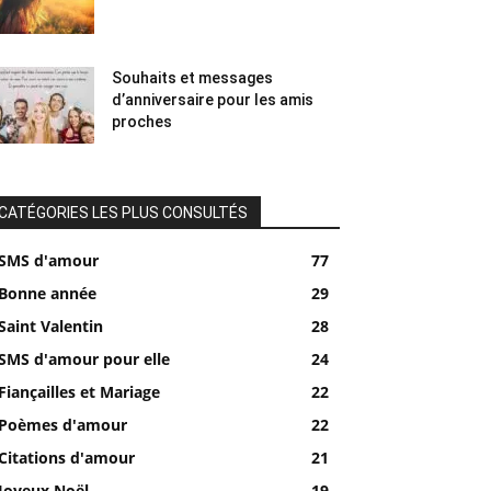
Souhaits et messages
d’anniversaire pour les amis
proches
CATÉGORIES LES PLUS CONSULTÉS
SMS d'amour
77
Bonne année
29
Saint Valentin
28
SMS d'amour pour elle
24
Fiançailles et Mariage
22
Poèmes d'amour
22
Citations d'amour
21
Joyeux Noël
19