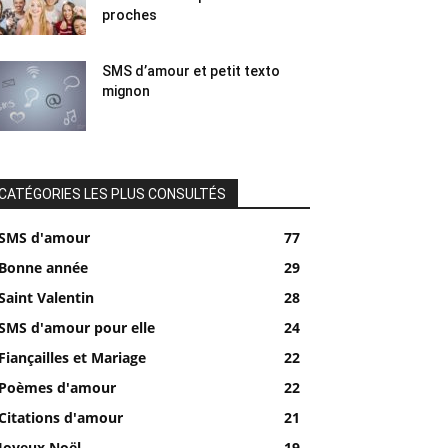
proches
SMS d’amour et petit texto
mignon
CATÉGORIES LES PLUS CONSULTÉS
SMS d'amour
77
Bonne année
29
Saint Valentin
28
SMS d'amour pour elle
24
Fiançailles et Mariage
22
Poèmes d'amour
22
Citations d'amour
21
Joyeux Noël
19