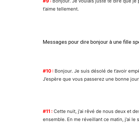
#9 :
Bonjour. Je voulais juste te dire que je 
t’aime tellement.
Messages pour dire bonjour à une fille spé
#10 :
Bonjour. Je suis désolé de t’avoir emp
J’espère que vous passerez une bonne jour
#11 :
Cette nuit, j’ai rêvé de nous deux et d
ensemble. En me réveillant ce matin, j’ai le so