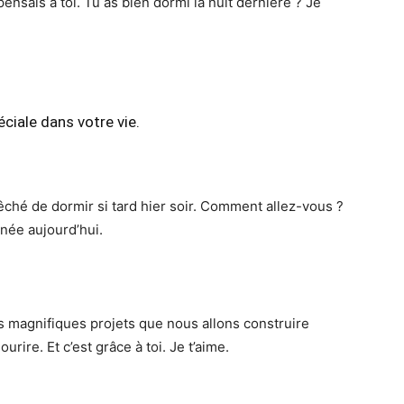
pensais à toi. Tu as bien dormi la nuit dernière ? Je
ciale dans votre vie.
êché de dormir si tard hier soir. Comment allez-vous ?
née aujourd’hui.
es magnifiques projets que nous allons construire
urire. Et c’est grâce à toi. Je t’aime.