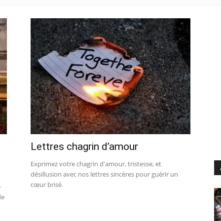
Lettres chagrin d’amour
Exprimez votre chagrin d'amour, tristesse, et
désillusion avec nos lettres sincères pour guérir un
cœur brisé.
-
de