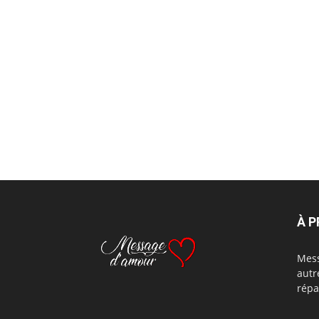
À 
Mess
autr
répa