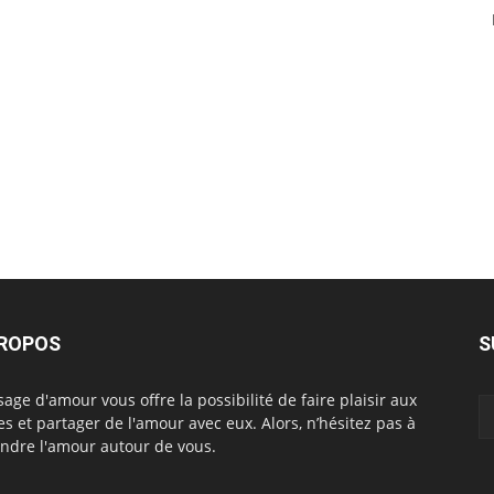
PROPOS
S
age d'amour vous offre la possibilité de faire plaisir aux
es et partager de l'amour avec eux. Alors, n’hésitez pas à
ndre l'amour autour de vous.