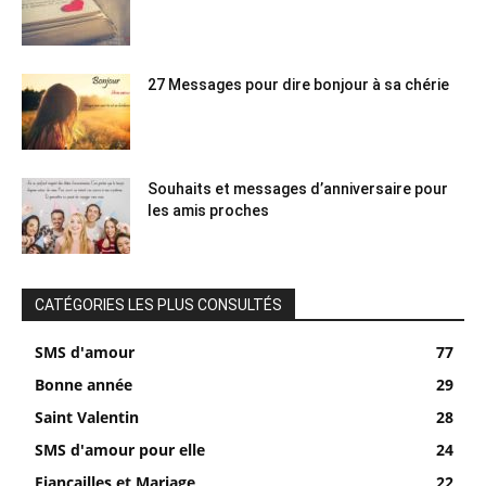
27 Messages pour dire bonjour à sa chérie
Souhaits et messages d’anniversaire pour
les amis proches
CATÉGORIES LES PLUS CONSULTÉS
SMS d'amour
77
Bonne année
29
Saint Valentin
28
SMS d'amour pour elle
24
Fiançailles et Mariage
22