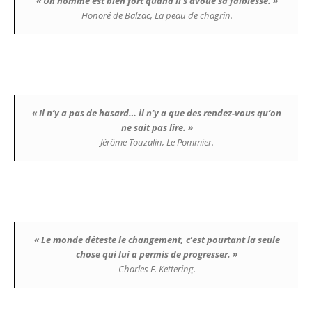
« Un homme est bien fort quand il s’avoue sa faiblesse. »
Honoré de Balzac, La peau de chagrin.
« Il n’y a pas de hasard… il n’y a que des rendez-vous qu’on
ne sait pas lire. »
Jérôme Touzalin, Le Pommier.
« Le monde déteste le changement, c’est pourtant la seule
chose qui lui a permis de progresser. »
Charles F. Kettering.