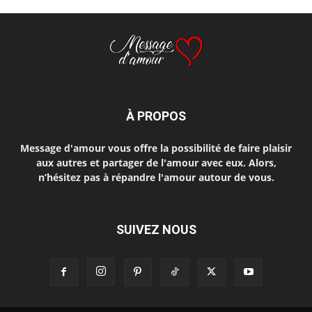
À PROPOS
Message d'amour vous offre la possibilité de faire plaisir
aux autres et partager de l'amour avec eux. Alors,
n’hésitez pas à répandre l'amour autour de vous.
SUIVEZ NOUS