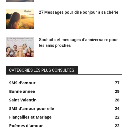
27 Messages pour dire bonjour à sa chérie
Souhaits et messages d’anniversaire pour
les amis proches
CATÉGORIES LES PLUS CONSULTÉS
SMS d'amour
77
Bonne année
29
Saint Valentin
28
SMS d'amour pour elle
24
Fiançailles et Mariage
22
Poèmes d'amour
22