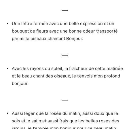
___
Une lettre fermée avec une belle expression et un
bouquet de fleurs avec une bonne odeur transporté
par mille oiseaux chantant Bonjour.
___
Avec les rayons du soleil, la fraîcheur de cette matinée
et le beau chant des oiseaux, je t’envois mon profond
bonjour.
___
Aussi léger que la rosée du matin, aussi doux que le
sois et le satin et aussi frais que les belles roses des
jardins, je t’envoie mon bonjour pour ce beau matin.