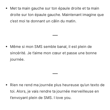
Met ta main gauche sur ton épaule droite et ta main
droite sur ton épaule gauche. Maintenant imagine que
c’est moi te donnant un câlin du matin.
___
Même si mon SMS semble banal, il est plein de
sincérité. Je t’aime mon cœur et passe une bonne
journée.
___
Rien ne rend ma journée plus heureuse qu’un texto de
toi. Alors, je vais rendre ta journée merveilleuse en
t’envoyant plein de SMS. I love you.