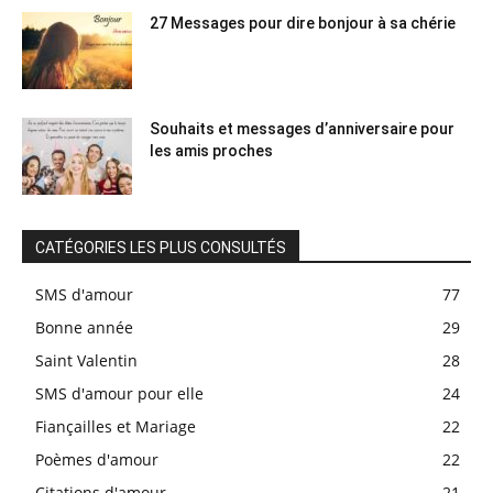
27 Messages pour dire bonjour à sa chérie
Souhaits et messages d’anniversaire pour
les amis proches
CATÉGORIES LES PLUS CONSULTÉS
SMS d'amour
77
Bonne année
29
Saint Valentin
28
SMS d'amour pour elle
24
Fiançailles et Mariage
22
Poèmes d'amour
22
Citations d'amour
21