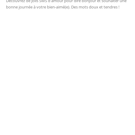
Découvrez de jolis SMS d'amour pour dire bonjour et souhaiter une
bonne journée à votre bien-aimé(e). Des mots doux et tendres !