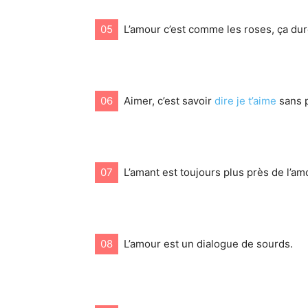
05
L’amour c’est comme les roses, ça dure
06
Aimer, c’est savoir
dire je t’aime
sans p
07
L’amant est toujours plus près de l’am
08
L’amour est un dialogue de sourds.