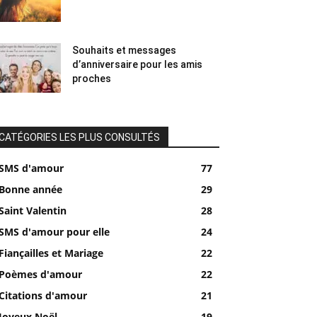
Souhaits et messages
d’anniversaire pour les amis
proches
CATÉGORIES LES PLUS CONSULTÉS
SMS d'amour
77
Bonne année
29
Saint Valentin
28
SMS d'amour pour elle
24
Fiançailles et Mariage
22
Poèmes d'amour
22
Citations d'amour
21
Joyeux Noël
19