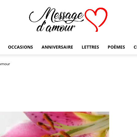
OCCASIONS
ANNIVERSAIRE
LETTRES
POÈMES
C
Message
’amour
d'amour