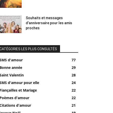
Souhaits et messages
d’anniversaire pour les amis
proches
CATÉGORIES LES PLUS CONSULTÉS
SMS d'amour
77
Bonne année
29
Saint Valentin
28
SMS d'amour pour elle
24
Fiançailles et Mariage
22
Poèmes d'amour
22
Citations d'amour
21
Joyeux Noël
19