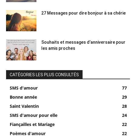
27 Messages pour dire bonjour à sa chérie
Souhaits et messages d’anniversaire pour
les amis proches
CATÉGORIES LES PLUS CONSULTÉS
SMS d'amour
77
Bonne année
29
Saint Valentin
28
SMS d'amour pour elle
24
Fiançailles et Mariage
22
Poèmes d'amour
22