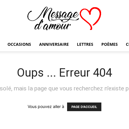
OCCASIONS
ANNIVERSAIRE
LETTRES
POÈMES
C
Message
Oups ... Erreur 404
solé, mais la page que vous recherchez n'existe p
d'amour
Vous pouvez aller à
PAGE D'ACCUEIL