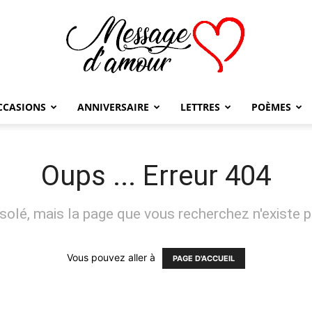
CCASIONS
ANNIVERSAIRE
LETTRES
POÈMES
Message
Oups ... Erreur 404
solé, mais la page que vous recherchez n'existe p
d'amour
Vous pouvez aller à
PAGE D'ACCUEIL