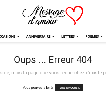
CCASIONS
ANNIVERSAIRE
LETTRES
POÈMES
Message
Oups ... Erreur 404
solé, mais la page que vous recherchez n'existe p
d'amour
Vous pouvez aller à
PAGE D'ACCUEIL