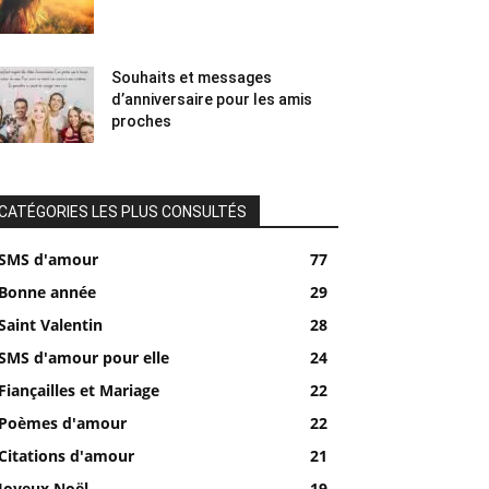
Souhaits et messages
d’anniversaire pour les amis
proches
CATÉGORIES LES PLUS CONSULTÉS
SMS d'amour
77
Bonne année
29
Saint Valentin
28
SMS d'amour pour elle
24
Fiançailles et Mariage
22
Poèmes d'amour
22
Citations d'amour
21
Joyeux Noël
19