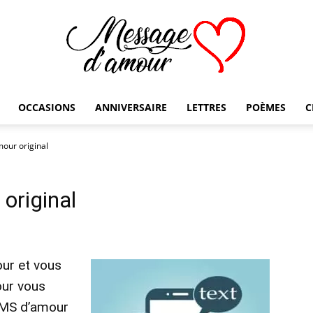
OCCASIONS
ANNIVERSAIRE
LETTRES
POÈMES
C
Message
our original
original
d'amour
ur et vous
our vous
 SMS d’amour