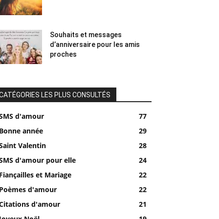
Souhaits et messages
d’anniversaire pour les amis
proches
CATÉGORIES LES PLUS CONSULTÉS
SMS d'amour
77
Bonne année
29
Saint Valentin
28
SMS d'amour pour elle
24
Fiançailles et Mariage
22
Poèmes d'amour
22
Citations d'amour
21
Joyeux Noël
19