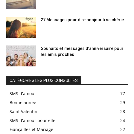
27 Messages pour dire bonjour à sa chérie
Souhaits et messages d’anniversaire pour
les amis proches
CATÉGORIES LES PLUS CONSULTÉS
SMS d'amour
77
Bonne année
29
Saint Valentin
28
SMS d'amour pour elle
24
Fiançailles et Mariage
22