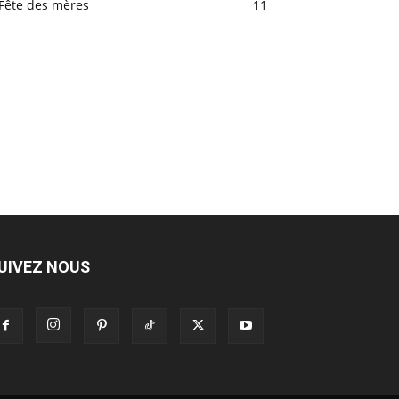
Fête des mères
11
UIVEZ NOUS