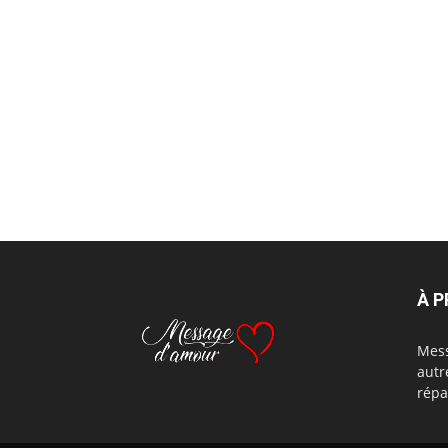
À 
Mess
autr
répa