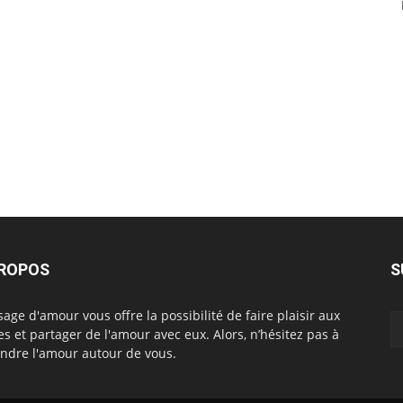
PROPOS
S
age d'amour vous offre la possibilité de faire plaisir aux
es et partager de l'amour avec eux. Alors, n’hésitez pas à
ndre l'amour autour de vous.