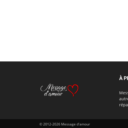
À 
Mess
autr
répa
© 2012-2026 Message d'amour