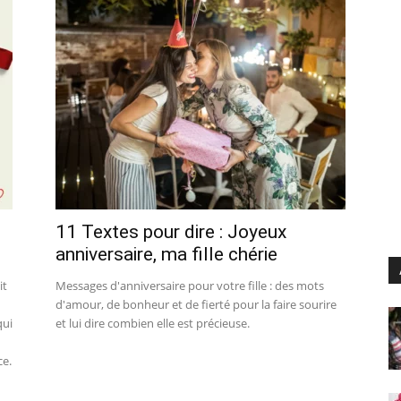
11 Textes pour dire : Joyeux
anniversaire, ma fille chérie
it
Messages d'anniversaire pour votre fille : des mots
d'amour, de bonheur et de fierté pour la faire sourire
qui
et lui dire combien elle est précieuse.
ce.