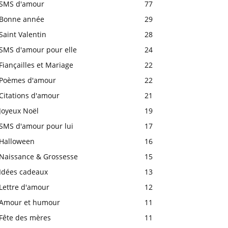
SMS d'amour
77
Bonne année
29
Saint Valentin
28
SMS d'amour pour elle
24
Fiançailles et Mariage
22
Poèmes d'amour
22
Citations d'amour
21
Joyeux Noël
19
SMS d'amour pour lui
17
Halloween
16
Naissance & Grossesse
15
Idées cadeaux
13
Lettre d'amour
12
Amour et humour
11
Fête des mères
11