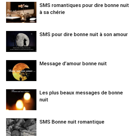
SMS romantiques pour dire bonne nuit
à sa chérie
SMS pour dire bonne nuit à son amour
Message d’amour bonne nuit
Les plus beaux messages de bonne
nuit
SMS Bonne nuit romantique