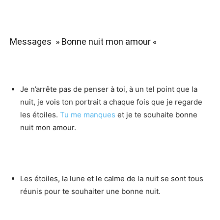
Messages » Bonne nuit mon amour «
Je n’arrête pas de penser à toi, à un tel point que la
nuit, je vois ton portrait a chaque fois que je regarde
les étoiles.
Tu me manques
et je te souhaite bonne
nuit mon amour.
Les étoiles, la lune et le calme de la nuit se sont tous
réunis pour te souhaiter une bonne nuit.