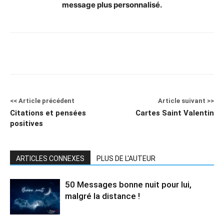
message plus personnalisé.
<< Article précédent
Article suivant >>
Citations et pensées
Cartes Saint Valentin
positives
ARTICLES CONNEXES
PLUS DE L'AUTEUR
50 Messages bonne nuit pour lui,
malgré la distance !