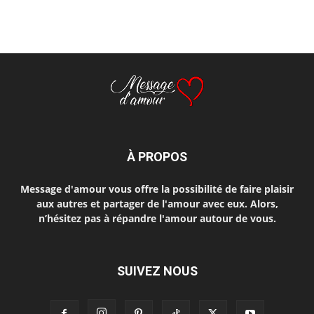
À PROPOS
Message d'amour vous offre la possibilité de faire plaisir
aux autres et partager de l'amour avec eux. Alors,
n’hésitez pas à répandre l'amour autour de vous.
SUIVEZ NOUS