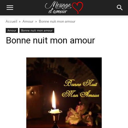
Accueil
Amour
Bonne nuit mon amour
Amour
Bonne nuit mon amour
Bonne nuit mon amour