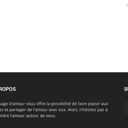
PROPOS
S
age d'amour vous offre la possibilité de faire plaisir aux
es et partager de l'amour avec eux. Alors, n’hésitez pas à
ndre l'amour autour de vous.