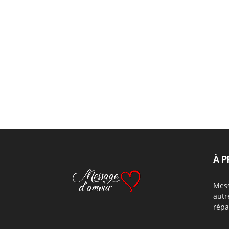
À 
Mess
autr
répa