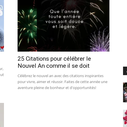
25 Citations pour célébrer le
Nouvel An comme il se doit
ur,
but
Célébrez le nouvel an avec des citations inspirantes
pour vivre, aimer et réussir. Faites de cette année une
aventure pleine de bonheur et d'opportunités!