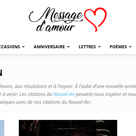
CCASIONS
ANNIVERSAIRE
LETTRES
POÈMES
Message
N
ion, aux résolutions et à l’espoir. À l’aube d’une nouvelle année, 
d'amour
e à venir. Les citations du
Nouvel An
peuvent nous inspirer et nous
quelques-unes de nos citations du Nouvel An :