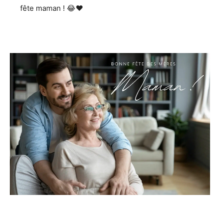
fête maman ! 😂❤️