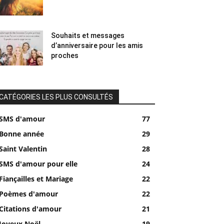
Souhaits et messages
d’anniversaire pour les amis
proches
CATÉGORIES LES PLUS CONSULTÉS
SMS d'amour
77
Bonne année
29
Saint Valentin
28
SMS d'amour pour elle
24
Fiançailles et Mariage
22
Poèmes d'amour
22
Citations d'amour
21
Joyeux Noël
19