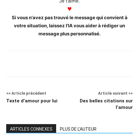
Je t’aime.
♥
Si vous n'avez pas trouvé le message qui convient à
votre situation, laissez l'IA vous aider à rédiger un
message plus personnalisé.
<< Article précédent
Article suivant >>
Texte d’amour pour lui
Des belles citations sur
l’amour
ARTICLES CONNEXES
PLUS DE L'AUTEUR