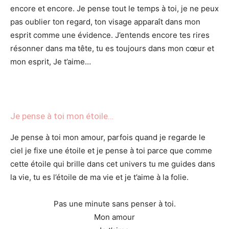
encore et encore. Je pense tout le temps à toi, je ne peux
pas oublier ton regard, ton visage apparaît dans mon
esprit comme une évidence. J’entends encore tes rires
résonner dans ma tête, tu es toujours dans mon cœur et
mon esprit, Je t’aime…
Je pense à toi mon étoile…
Je pense à toi mon amour, parfois quand je regarde le
ciel je fixe une étoile et je pense à toi parce que comme
cette étoile qui brille dans cet univers tu me guides dans
la vie, tu es l’étoile de ma vie et je t’aime à la folie.
Pas une minute sans penser à toi.
Mon amour