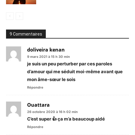
9 Commentaires
doliveira kenan
9 mars 2021 à 15 h 30 min
je suis un peu perturber par ces paroles
d’amour qui me séduit moi-même avant que
mon âme-sœur le sois
Répondre
Ouattara
26 octobre 2020 à 16 h 02 min
C’est super 👍 ça m’a beaucoup aidé
Répondre