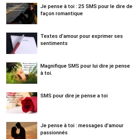
Je pense à toi : 25 SMS pour le dire de
façon romantique
Textes d’amour pour exprimer ses
sentiments
Magnifique SMS pour lui dire je pense
à toi.
SMS pour dire je pense a toi
Je pense à toi : messages d’amour
passionnés