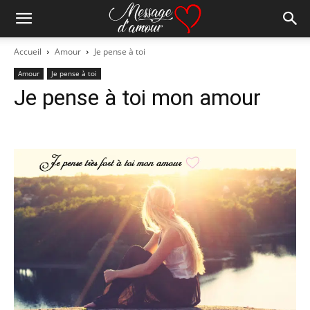
Accueil
Amour
Je pense à toi
Amour
Je pense à toi
Je pense à toi mon amour