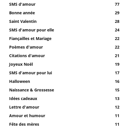
SMS d'amour
77
Bonne année
29
Saint Valentin
28
SMS d'amour pour elle
24
Fiançailles et Mariage
22
Poèmes d'amour
22
Citations d'amour
21
Joyeux Noël
19
SMS d'amour pour lui
17
Halloween
16
Naissance & Grossesse
15
Idées cadeaux
13
Lettre d'amour
12
Amour et humour
11
Fête des mères
11