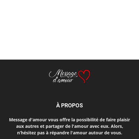
À PROPOS
Message d'amour vous offre la possibilité de faire plaisir
aux autres et partager de l'amour avec eux. Alors,
n’hésitez pas à répandre l'amour autour de vous.