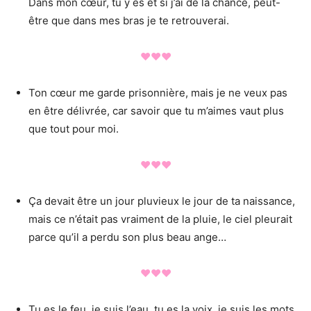
Dans mon cœur, tu y es et si j’ai de la chance, peut-
être que dans mes bras je te retrouverai.
♥♥♥
Ton cœur me garde prisonnière, mais je ne veux pas
en être délivrée, car savoir que tu m’aimes vaut plus
que tout pour moi.
♥♥♥
Ça devait être un jour pluvieux le jour de ta naissance,
mais ce n’était pas vraiment de la pluie, le ciel pleurait
parce qu’il a perdu son plus beau ange…
♥♥♥
Tu es le feu, je suis l’eau, tu es la voix, je suis les mots,