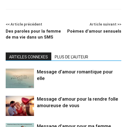
<< Article précédent
Article suivant >>
Des paroles pour la femme
Poèmes d’amour sensuels
de ma vie dans un SMS
ARTICLES CONNEXES
PLUS DE L'AUTEUR
Message d’amour romantique pour
elle
Message d’amour pour la rendre folle
amoureuse de vous
Message d’amour pour ma femme