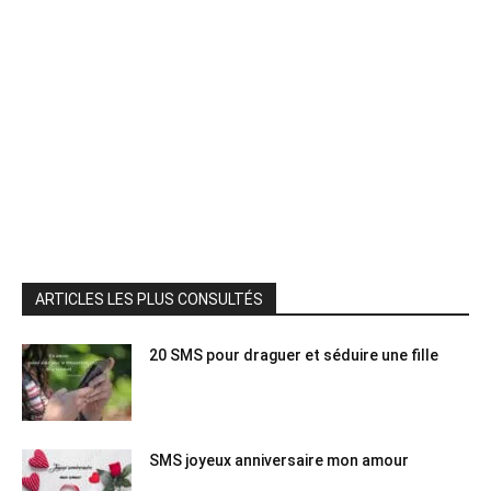
ARTICLES LES PLUS CONSULTÉS
20 SMS pour draguer et séduire une fille
SMS joyeux anniversaire mon amour