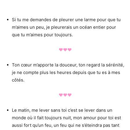
Si tu me demandes de pleurer une larme pour que tu
m’aimes un peu, je pleurerais un océan entier pour
que tu m’aimes pour toujours.
♥♥♥
Ton cœur m’apporte la douceur, ton regard la sérénité,
je ne compte plus les heures depuis que tu es à mes
côtés.
♥♥♥
Le matin, me lever sans toi c’est se lever dans un
monde où il fait toujours nuit, mon amour pour toi est
aussi fort qu’un feu, un feu qui ne s’éteindra pas tant