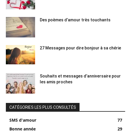
Des poèmes d’amour très touchants
27 Messages pour dire bonjour à sa chérie
Souhaits et messages d’anniversaire pour
les amis proches
CATÉGORIES LES PLUS CONSULTÉS
SMS d'amour
77
Bonne année
29