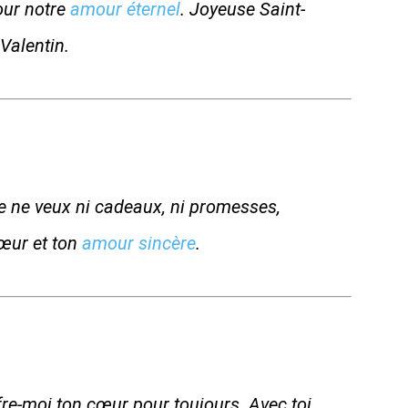
pour notre
amour éternel
. Joyeuse Saint-
Valentin.
je ne veux ni cadeaux, ni promesses,
œur et ton
amour sincère
.
ffre-moi ton cœur pour toujours. Avec toi,