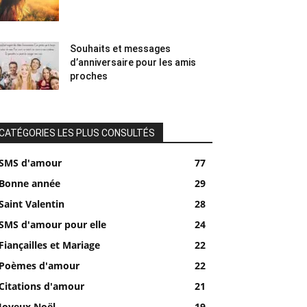
Souhaits et messages
d’anniversaire pour les amis
proches
CATÉGORIES LES PLUS CONSULTÉS
SMS d'amour
77
Bonne année
29
Saint Valentin
28
SMS d'amour pour elle
24
Fiançailles et Mariage
22
Poèmes d'amour
22
Citations d'amour
21
Joyeux Noël
19