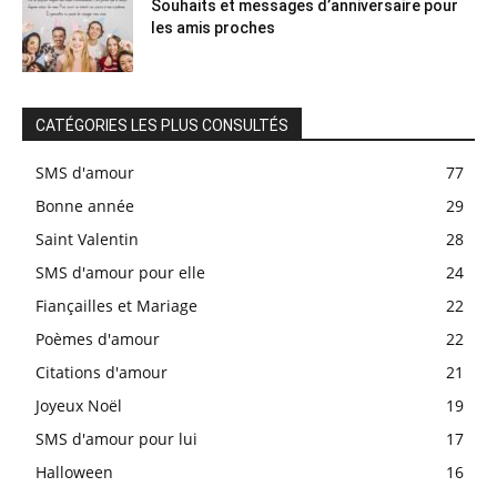
Souhaits et messages d’anniversaire pour
les amis proches
CATÉGORIES LES PLUS CONSULTÉS
SMS d'amour
77
Bonne année
29
Saint Valentin
28
SMS d'amour pour elle
24
Fiançailles et Mariage
22
Poèmes d'amour
22
Citations d'amour
21
Joyeux Noël
19
SMS d'amour pour lui
17
Halloween
16