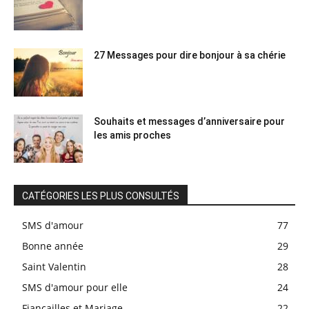
27 Messages pour dire bonjour à sa chérie
Souhaits et messages d’anniversaire pour
les amis proches
CATÉGORIES LES PLUS CONSULTÉS
SMS d'amour
77
Bonne année
29
Saint Valentin
28
SMS d'amour pour elle
24
Fiançailles et Mariage
22