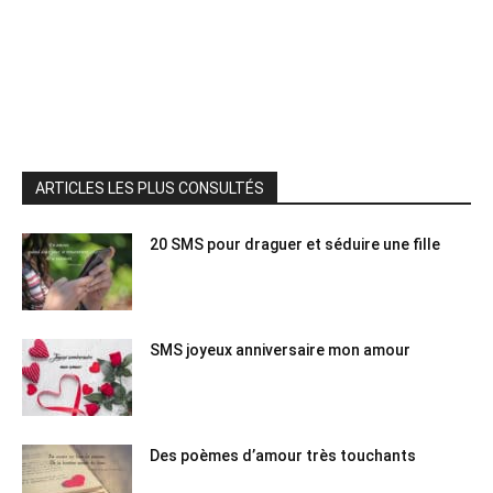
ARTICLES LES PLUS CONSULTÉS
20 SMS pour draguer et séduire une fille
SMS joyeux anniversaire mon amour
Des poèmes d’amour très touchants