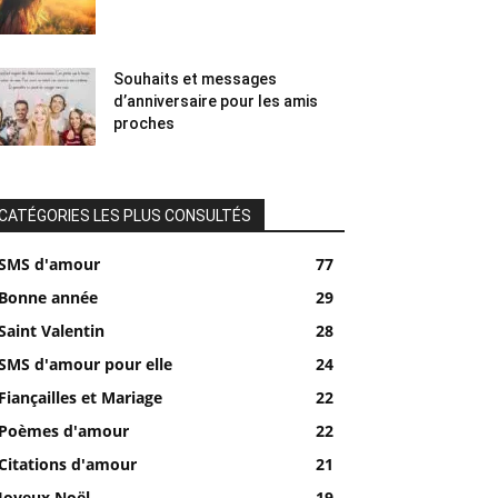
Souhaits et messages
d’anniversaire pour les amis
proches
CATÉGORIES LES PLUS CONSULTÉS
SMS d'amour
77
Bonne année
29
Saint Valentin
28
SMS d'amour pour elle
24
Fiançailles et Mariage
22
Poèmes d'amour
22
Citations d'amour
21
Joyeux Noël
19