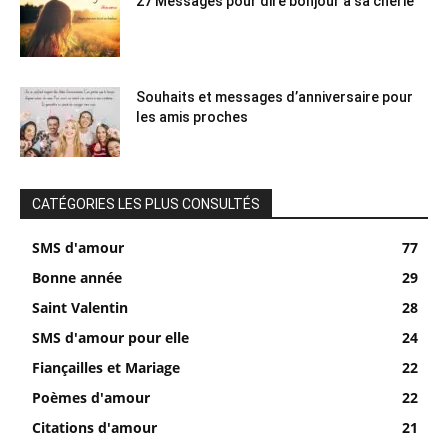
27 Messages pour dire bonjour à sa chérie
Souhaits et messages d’anniversaire pour
les amis proches
CATÉGORIES LES PLUS CONSULTÉS
SMS d'amour
77
Bonne année
29
Saint Valentin
28
SMS d'amour pour elle
24
Fiançailles et Mariage
22
Poèmes d'amour
22
Citations d'amour
21