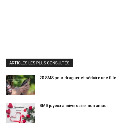
ARTICLES LES PLUS CONSULTÉS
20 SMS pour draguer et séduire une fille
SMS joyeux anniversaire mon amour