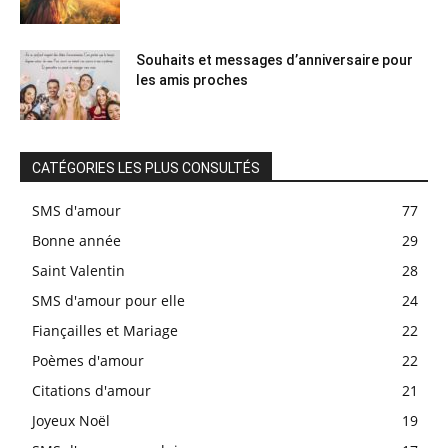
Souhaits et messages d’anniversaire pour
les amis proches
CATÉGORIES LES PLUS CONSULTÉS
SMS d'amour
77
Bonne année
29
Saint Valentin
28
SMS d'amour pour elle
24
Fiançailles et Mariage
22
Poèmes d'amour
22
Citations d'amour
21
Joyeux Noël
19