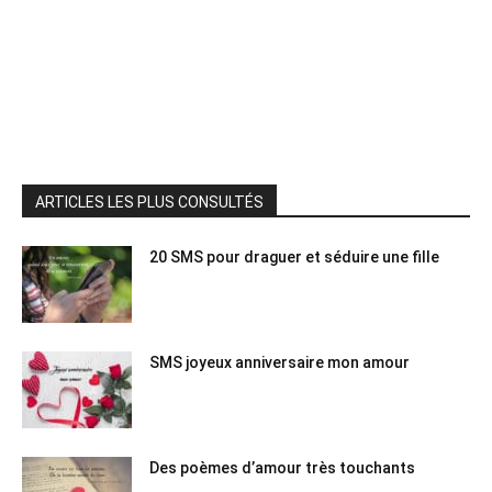
ARTICLES LES PLUS CONSULTÉS
20 SMS pour draguer et séduire une fille
SMS joyeux anniversaire mon amour
Des poèmes d’amour très touchants