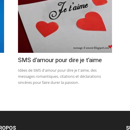
SMS d’amour pour dire je t’aime
Idées de SMS d'amour pour dire je t'aime, des
messages romantiques, citations et déclarations
sincères pour faire durer la passion.
PROPOS
S