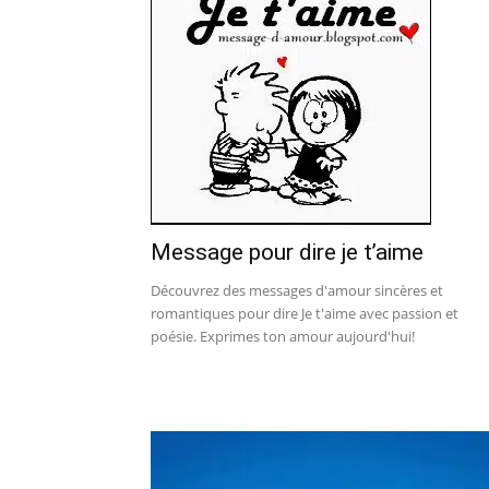
Message pour dire je t’aime
Découvrez des messages d'amour sincères et
romantiques pour dire Je t'aime avec passion et
poésie. Exprimes ton amour aujourd'hui!