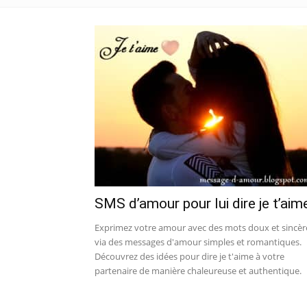
SMS d’amour pour lui dire je t’aim
Exprimez votre amour avec des mots doux et sincèr
via des messages d'amour simples et romantiques.
Découvrez des idées pour dire je t'aime à votre
partenaire de manière chaleureuse et authentique.