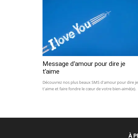
Message d’amour pour dire je
t’aime
Découvrez nos plus beaux SMS d'amour pour dire je
t'aime et faire fondre le cœur de votre bien-aimé(e).
À 