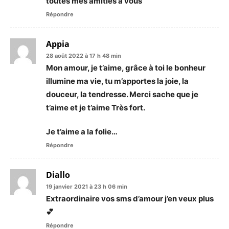
toutes mes amitiés à vous
Répondre
Appia
28 août 2022 à 17 h 48 min
Mon amour, je t’aime, grâce à toi le bonheur
illumine ma vie, tu m’apportes la joie, la
douceur, la tendresse. Merci sache que je
t’aime et je t’aime Très fort.
Je t’aime a la folie…
Répondre
Diallo
19 janvier 2021 à 23 h 06 min
Extraordinaire vos sms d’amour j’en veux plus
💕
Répondre