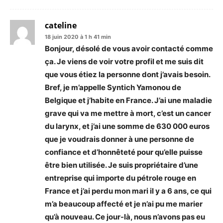
cateline
18 juin 2020 à 1 h 41 min
Bonjour, désolé de vous avoir contacté comme
ça. Je viens de voir votre profil et me suis dit
que vous étiez la personne dont j’avais besoin.
Bref, je m’appelle Syntich Yamonou de
Belgique et j’habite en France. J’ai une maladie
grave qui va me mettre à mort, c’est un cancer
du larynx, et j’ai une somme de 630 000 euros
que je voudrais donner à une personne de
confiance et d’honnêteté pour qu’elle puisse
être bien utilisée. Je suis propriétaire d’une
entreprise qui importe du pétrole rouge en
France et j’ai perdu mon mari il y a 6 ans, ce qui
m’a beaucoup affecté et je n’ai pu me marier
qu’à nouveau. Ce jour-là, nous n’avons pas eu