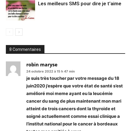
Les meilleurs SMS pour dire je t’aime
8 Commentaires
robin maryse
24 octobre 2022 à 15 h 47 min
je suis très toucher par votre message du 18
juin2020 j’espère que votre état de santé s’est
amélioré moi meme ayant eu la leucémie
cancer du sang de plus maintenant mon mari
atteint de trois cancers dont la thyroide et
soigné actuellement comme essai clinique a
l’institut national pour le cancer à bordeaux