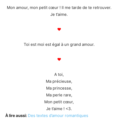
Mon amour, mon petit cœur ! Il me tarde de te retrouver.
Je t’aime.
♥
Toi est moi est égal à un grand amour.
♥
A toi,
Ma précieuse,
Ma princesse,
Ma perle rare,
Mon petit cœur,
Je t’aime ! <3.
À lire aussi:
Des textes d’amour romantiques