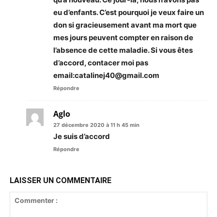
eu d’enfants. C’est pourquoi je veux faire un
don si gracieusement avant ma mort que
mes jours peuvent compter en raison de
l’absence de cette maladie. Si vous êtes
d’accord, contacer moi pas
email:catalinej40@gmail.com
Répondre
Aglo
27 décembre 2020 à 11 h 45 min
Je suis d’accord
Répondre
LAISSER UN COMMENTAIRE