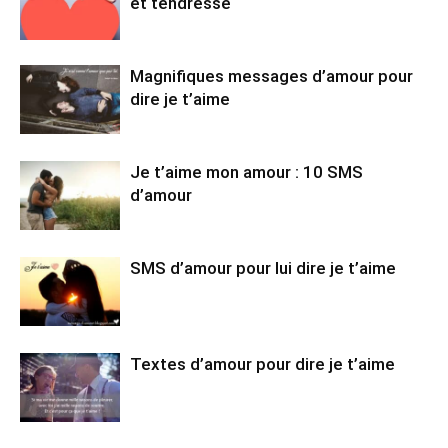
et tendresse
Magnifiques messages d’amour pour
dire je t’aime
Je t’aime mon amour : 10 SMS
d’amour
SMS d’amour pour lui dire je t’aime
Textes d’amour pour dire je t’aime