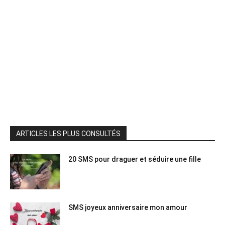
ARTICLES LES PLUS CONSULTÉS
20 SMS pour draguer et séduire une fille
SMS joyeux anniversaire mon amour