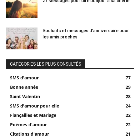
27 Messages pour dire bonjour à sa chérie
Souhaits et messages d’anniversaire pour
les amis proches
CATÉGORIES LES PLUS CONSULTÉS
SMS d'amour
77
Bonne année
29
Saint Valentin
28
SMS d'amour pour elle
24
Fiançailles et Mariage
22
Poèmes d'amour
22
Citations d'amour
21