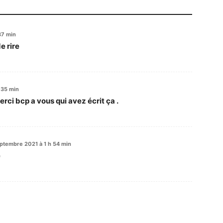
 37 min
e rire
h 35 min
erci bcp a vous qui avez écrit ça .
ptembre 2021 à 1 h 54 min
e