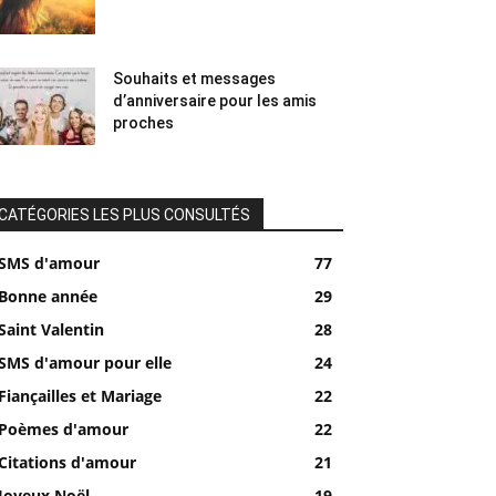
Souhaits et messages
d’anniversaire pour les amis
proches
CATÉGORIES LES PLUS CONSULTÉS
SMS d'amour
77
Bonne année
29
Saint Valentin
28
SMS d'amour pour elle
24
Fiançailles et Mariage
22
Poèmes d'amour
22
Citations d'amour
21
Joyeux Noël
19