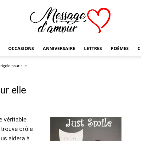
OCCASIONS
ANNIVERSAIRE
LETTRES
POÈMES
C
Message
igolo pour elle
r elle
d'amour
e véritable
 trouve drôle
us aidera à